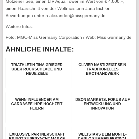
Motzener See, einen LIV Aqua Tower im Wert von € 4.000,–,
einen Haarschnitt von der Weltmeisterin Jana Eichler.
Bewerbungen unter a.alexander@missgermany.de
Weitere Infos:
Foto: MGC-Miss Germany Corporation / Web: Miss Germany.de
ÄHNLICHE INHALTE:
TRIATHLETIN TINA GRIEGER
OLIVIER NASTI ZEIGT SEIN
ÜBER RÜCKSCHLÄGE UND
TRADITIONELLES
NEUE ZIELE
BROTHANDWERK
WENN INFLUENCER AM
DEON MARKETS: FOKUS AUF
GARDASEE IHRE HOCHZEIT
ENTWICKLUNG UND
FEIERN
INNOVATION
EXKLUSIVE PARTNERSCHAFT
WELTSTARS BEIM MONTE-
BRINGT SUPERYACHT MARKE
CARLO SUMMER FESTIVAL