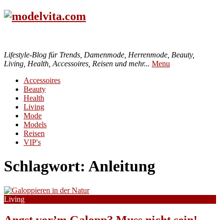
Lifestyle-Blog für Trends, Damenmode, Herrenmode, Beauty,
Living, Health, Accessoires, Reisen und mehr...
Menu
Accessoires
Beauty
Health
Living
Mode
Models
Reisen
VIP's
Schlagwort:
Anleitung
Living
Angst vor’m Galopp? Muss nicht sein! –