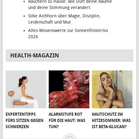
Räuchern zu Hause: wie Duft deine Räume
und deine Stimmung verändert
Silke Aichhorn über Magie, Disziplin,
Leidenschaft und Mut
Alles Wissenswerte zur Sonnenfinsternis
2026
HEALTH-MAGAZIN
EXPERTENTIPPS
ALARMSTUFE ROT
HAUTSCHUTZ IM
FÜRS SITZEN GEGEN
FÜR DIE HAUT: WAS
HITZESOMMER: WAS
SCHMERZEN
TUN?
IST BETA-GLUCAN?