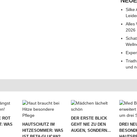
NEUE
Silke
Leide
Alles
2026
Schat
Welln
Exper
Triat
und n
 ROT
DER ERSTE BLICK
T: WAS
HAUTSCHUTZ IM
GEHT NIE ZU DEN
DREI NE
HITZESOMMER: WAS
AUGEN, SONDERN…
BESOND
IST BETA-GLUCAN?
HAUTSPE