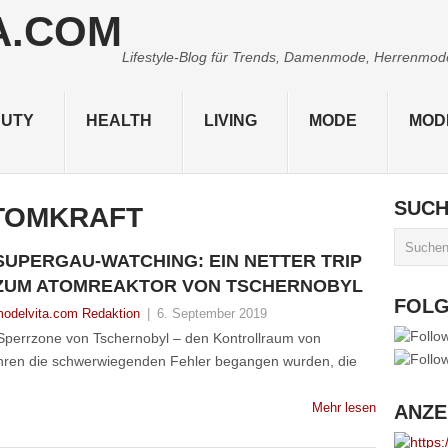
Lifestyle-Blog für Trends, Damenmode, Herrenmode,
UTY
HEALTH
LIVING
MODE
MOD
SUC
TOMKRAFT
SUPERGAU-WATCHING: EIN NETTER TRIP
ZUM ATOMREAKTOR VON TSCHERNOBYL
FOL
odelvita.com Redaktion
|
6. September 2019
 Sperrzone von Tschernobyl – den Kontrollraum von
ahren die schwerwiegenden Fehler begangen wurden, die
Mehr lesen
ANZE