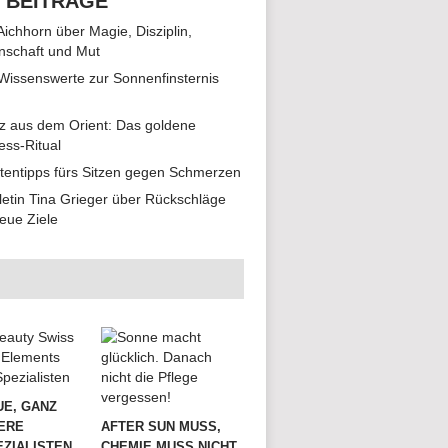
 BEITRÄGE
 Aichhorn über Magie, Disziplin,
nschaft und Mut
 Wissenswerte zur Sonnenfinsternis
z aus dem Orient: Das goldene
ess-Ritual
tentipps fürs Sitzen gegen Schmerzen
hletin Tina Grieger über Rückschläge
eue Ziele
UE, GANZ
ERE
AFTER SUN MUSS,
ZIALISTEN
CHEMIE MUSS NICHT