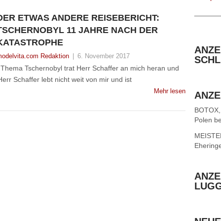
______
DER ETWAS ANDERE REISEBERICHT:
TSCHERNOBYL 11 JAHRE NACH DER
KATASTROPHE
ANZE
odelvita.com Redaktion
|
6. November 2017
SCHL
 Thema Tschernobyl trat Herr Schaffer an mich heran und
rr Schaffer lebt nicht weit von mir und ist
Mehr lesen
ANZE
BOTOX,
Polen be
MEISTER 
Ehering
ANZE
LUG