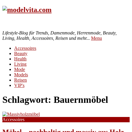
Lifestyle-Blog für Trends, Damenmode, Herrenmode, Beauty,
Living, Health, Accessoires, Reisen und mehr...
Menu
Accessoires
Beauty
Health
Living
Mode
Models
Reisen
VIP's
Schlagwort:
Bauernmöbel
Accessoires
Möbel – nachhaltig und massiv aus Holz