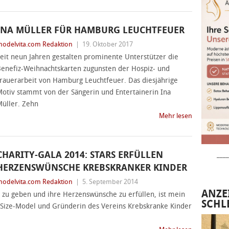
INA MÜLLER FÜR HAMBURG LEUCHTFEUER
odelvita.com Redaktion
|
19. Oktober 2017
eit neun Jahren gestalten prominente Unterstützer die
enefiz-Weihnachtskarten zugunsten der Hospiz- und
rauerarbeit von Hamburg Leuchtfeuer. Das diesjährige
otiv stammt von der Sängerin und Entertainerin Ina
üller. Zehn
Mehr lesen
CHARITY-GALA 2014: STARS ERFÜLLEN
____
HERZENSWÜNSCHE KREBSKRANKER KINDER
odelvita.com Redaktion
|
5. September 2014
ANZE
zu geben und ihre Herzenswünsche zu erfüllen, ist mein
SCHL
us-Size-Model und Gründerin des Vereins Krebskranke Kinder