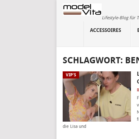
Lifestyle-Blog für
ACCESSOIRES
SCHLAGWORT:
BE
VIP'S
R
F
v
N
f
die Lisa und