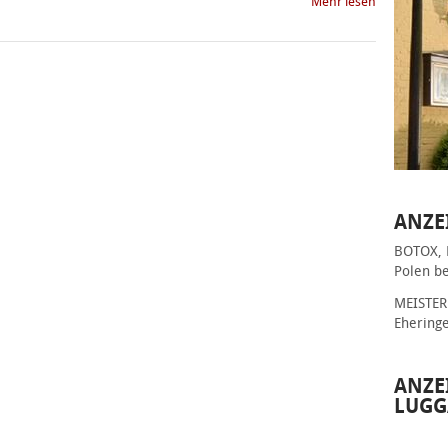
Mehr lesen
ANZE
BOTOX, 
Polen be
MEISTER 
Ehering
ANZE
LUGG