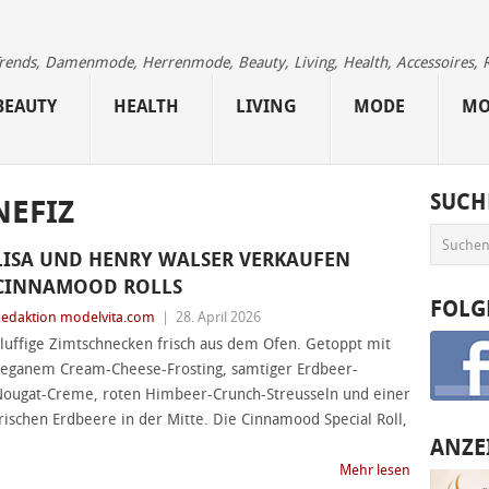
 Trends, Damenmode, Herrenmode, Beauty, Living, Health, Accessoires, 
BEAUTY
HEALTH
LIVING
MODE
MO
SUCH
NEFIZ
LISA UND HENRY WALSER VERKAUFEN
CINNAMOOD ROLLS
FOLG
edaktion modelvita.com
|
28. April 2026
luffige Zimtschnecken frisch aus dem Ofen. Getoppt mit
eganem Cream-Cheese-Frosting, samtiger Erdbeer-
ougat-Creme, roten Himbeer-Crunch-Streusseln und einer
rischen Erdbeere in der Mitte. Die Cinnamood Special Roll,
ANZE
Mehr lesen