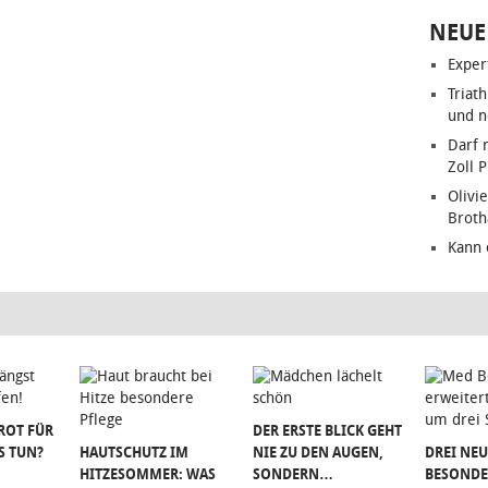
NEUE
Exper
Triat
und n
Darf 
Zoll 
Olivie
Brot
Kann 
ROT FÜR
DER ERSTE BLICK GEHT
S TUN?
HAUTSCHUTZ IM
NIE ZU DEN AUGEN,
DREI NEU
HITZESOMMER: WAS
SONDERN…
BESONDE