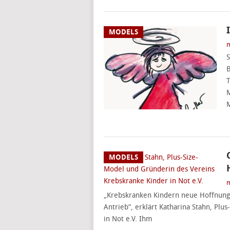
MODELS
m
S
B
T
M
M
MODELS
m
„Krebskranken Kindern neue Hoffnung 
Antrieb“, erklärt Katharina Stahn, Pl
in Not e.V. Ihm