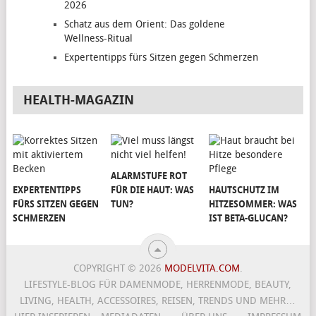
2026
Schatz aus dem Orient: Das goldene
Wellness-Ritual
Expertentipps fürs Sitzen gegen Schmerzen
HEALTH-MAGAZIN
ALARMSTUFE ROT
EXPERTENTIPPS
FÜR DIE HAUT: WAS
HAUTSCHUTZ IM
FÜRS SITZEN GEGEN
TUN?
HITZESOMMER: WAS
SCHMERZEN
IST BETA-GLUCAN?
COPYRIGHT © 2026
MODELVITA.COM
.
LIFESTYLE-BLOG FÜR DAMENMODE, HERRENMODE, BEAUTY,
LIVING, HEALTH, ACCESSOIRES, REISEN, TRENDS UND MEHR…