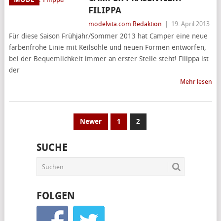
FILIPPA
modelvita.com Redaktion
|
19. April 2013
Für diese Saison Frühjahr/Sommer 2013 hat Camper eine neue
farbenfrohe Linie mit Keilsohle und neuen Formen entworfen,
bei der Bequemlichkeit immer an erster Stelle steht! Filippa ist
der
Mehr lesen
SEITENNUMMERIERUNG
Newer
1
2
DER
SUCHE
BEITRÄGE
FOLGEN