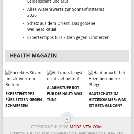
Leidenschaft und Mut
Alles Wissenswerte zur Sonnenfinsternis
2026
Schatz aus dem Orient: Das goldene
Wellness-Ritual
Expertentipps fürs Sitzen gegen Schmerzen
HEALTH-MAGAZIN
ALARMSTUFE ROT
EXPERTENTIPPS
FÜR DIE HAUT: WAS
HAUTSCHUTZ IM
FÜRS SITZEN GEGEN
TUN?
HITZESOMMER: WAS
SCHMERZEN
IST BETA-GLUCAN?
COPYRIGHT © 2026
MODELVITA.COM
.
LIFESTYLE-BLOG FÜR DAMENMODE, HERRENMODE, BEAUTY,