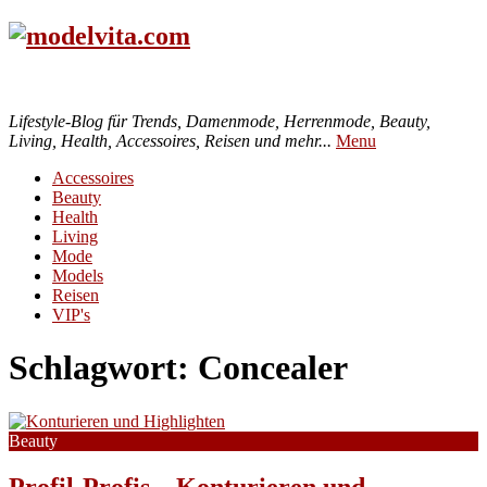
Lifestyle-Blog für Trends, Damenmode, Herrenmode, Beauty,
Living, Health, Accessoires, Reisen und mehr...
Menu
Accessoires
Beauty
Health
Living
Mode
Models
Reisen
VIP's
Schlagwort:
Concealer
Beauty
Profil-Profis – Konturieren und