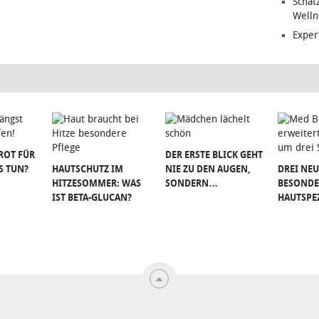
Schat
Welln
Exper
ROT FÜR
DER ERSTE BLICK GEHT
S TUN?
HAUTSCHUTZ IM
NIE ZU DEN AUGEN,
DREI NEU
HITZESOMMER: WAS
SONDERN…
BESONDE
IST BETA-GLUCAN?
HAUTSPE