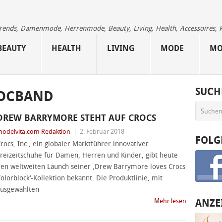
 Trends, Damenmode, Herrenmode, Beauty, Living, Health, Accessoires, 
BEAUTY
HEALTH
LIVING
MODE
MO
SUCH
OCBAND
DREW BARRYMORE STEHT AUF CROCS
odelvita.com Redaktion
|
2. Februar 2018
FOLG
rocs, Inc., ein globaler Marktführer innovativer
reizeitschuhe für Damen, Herren und Kinder, gibt heute
en weltweiten Launch seiner ‚Drew Barrymore loves Crocs
olorblock‘-Kollektion bekannt. Die Produktlinie, mit
usgewählten
Mehr lesen
ANZE