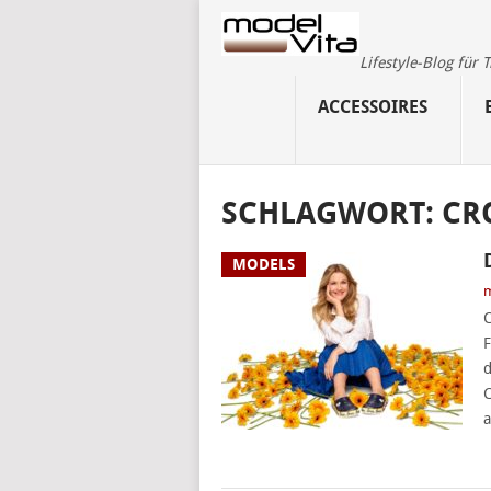
Lifestyle-Blog für
ACCESSOIRES
SCHLAGWORT:
CR
MODELS
m
C
F
d
C
a