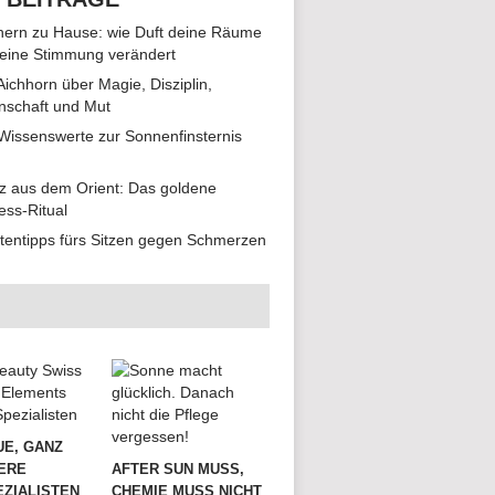
ern zu Hause: wie Duft deine Räume
eine Stimmung verändert
 Aichhorn über Magie, Disziplin,
nschaft und Mut
 Wissenswerte zur Sonnenfinsternis
z aus dem Orient: Das goldene
ess-Ritual
tentipps fürs Sitzen gegen Schmerzen
UE, GANZ
ERE
AFTER SUN MUSS,
ZIALISTEN
CHEMIE MUSS NICHT