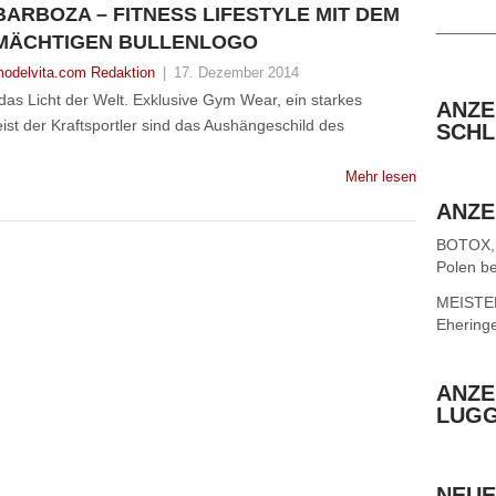
BARBOZA – FITNESS LIFESTYLE MIT DEM
______
MÄCHTIGEN BULLENLOGO
odelvita.com Redaktion
|
17. Dezember 2014
as Licht der Welt. Exklusive Gym Wear, ein starkes
ANZE
ist der Kraftsportler sind das Aushängeschild des
SCHL
Mehr lesen
ANZE
BOTOX,
Polen be
MEISTER 
Ehering
ANZE
LUG
NEUE