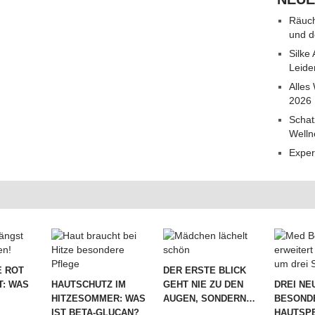
Räuch
und d
Silke
Leide
Alles
2026
Schat
Welln
Exper
 ROT
DER ERSTE BLICK
T: WAS
HAUTSCHUTZ IM
GEHT NIE ZU DEN
DREI NE
HITZESOMMER: WAS
AUGEN, SONDERN…
BESOND
IST BETA-GLUCAN?
HAUTSPE