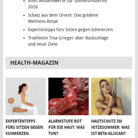
Alles Wissenswerte zur Sonnenfinsternis
2026
Schatz aus dem Orient: Das goldene
Wellness-Ritual
Expertentipps fürs Sitzen gegen Schmerzen
Triathletin Tina Grieger über Rückschläge
und neue Ziele
HEALTH-MAGAZIN
EXPERTENTIPPS
ALARMSTUFE ROT
HAUTSCHUTZ IM
FÜRS SITZEN GEGEN
FÜR DIE HAUT: WAS
HITZESOMMER: WAS
SCHMERZEN
TUN?
IST BETA-GLUCAN?