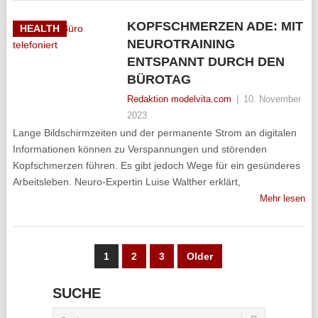
KOPFSCHMERZEN ADE: MIT
HEALTH
NEUROTRAINING
ENTSPANNT DURCH DEN
BÜROTAG
Redaktion modelvita.com
|
10. November
2023
Lange Bildschirmzeiten und der permanente Strom an digitalen
Informationen können zu Verspannungen und störenden
Kopfschmerzen führen. Es gibt jedoch Wege für ein gesünderes
Arbeitsleben. Neuro-Expertin Luise Walther erklärt,
Mehr lesen
SEITENNUMMERIERUNG
1
2
3
Older
DER
SUCHE
BEITRÄGE