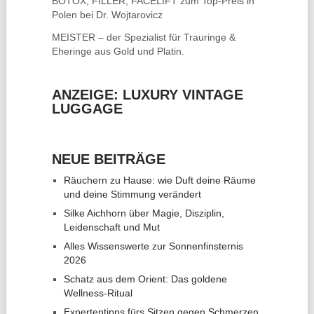
BOTOX, FILLER, FACELIFT
zum Top-Preis in
Polen bei Dr. Wojtarovicz
MEISTER – der Spezialist für
Trauringe &
Eheringe
aus Gold und Platin.
ANZEIGE: LUXURY VINTAGE
LUGGAGE
NEUE BEITRÄGE
Räuchern zu Hause: wie Duft deine Räume
und deine Stimmung verändert
Silke Aichhorn über Magie, Disziplin,
Leidenschaft und Mut
Alles Wissenswerte zur Sonnenfinsternis
2026
Schatz aus dem Orient: Das goldene
Wellness-Ritual
Expertentipps fürs Sitzen gegen Schmerzen