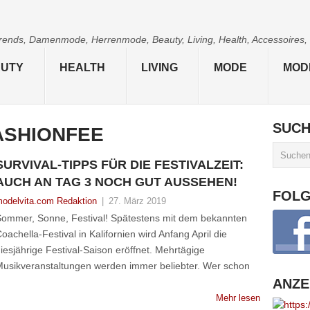
 Trends, Damenmode, Herrenmode, Beauty, Living, Health, Accessoires,
UTY
HEALTH
LIVING
MODE
MOD
SUC
ASHIONFEE
SURVIVAL-TIPPS FÜR DIE FESTIVALZEIT:
AUCH AN TAG 3 NOCH GUT AUSSEHEN!
FOL
odelvita.com Redaktion
|
27. März 2019
ommer, Sonne, Festival! Spätestens mit dem bekannten
oachella-Festival in Kalifornien wird Anfang April die
iesjährige Festival-Saison eröffnet. Mehrtägige
usikveranstaltungen werden immer beliebter. Wer schon
ANZE
Mehr lesen