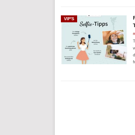
VIP'S
m
T
w
d
f