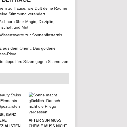
ern zu Hause: wie Duft deine Räume
eine Stimmung verändert
 Aichhorn über Magie, Disziplin,
nschaft und Mut
 Wissenswerte zur Sonnenfinsternis
z aus dem Orient: Das goldene
ess-Ritual
tentipps fürs Sitzen gegen Schmerzen
UE, GANZ
ERE
AFTER SUN MUSS,
ZIALISTEN
CHEMIE MUSS NICHT