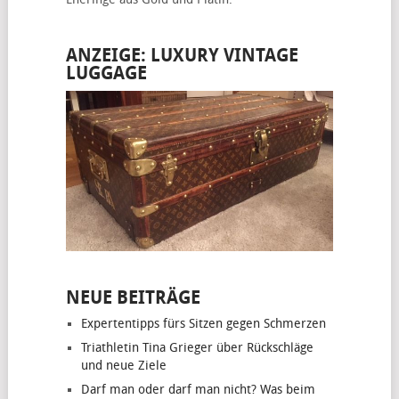
ANZEIGE: LUXURY VINTAGE
LUGGAGE
NEUE BEITRÄGE
Expertentipps fürs Sitzen gegen Schmerzen
Triathletin Tina Grieger über Rückschläge
und neue Ziele
Darf man oder darf man nicht? Was beim