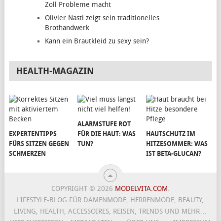
Zoll Probleme macht
Olivier Nasti zeigt sein traditionelles
Brothandwerk
Kann ein Brautkleid zu sexy sein?
HEALTH-MAGAZIN
ALARMSTUFE ROT
EXPERTENTIPPS
FÜR DIE HAUT: WAS
HAUTSCHUTZ IM
FÜRS SITZEN GEGEN
TUN?
HITZESOMMER: WAS
SCHMERZEN
IST BETA-GLUCAN?
COPYRIGHT © 2026
MODELVITA.COM
.
LIFESTYLE-BLOG FÜR DAMENMODE, HERRENMODE, BEAUTY,
LIVING, HEALTH, ACCESSOIRES, REISEN, TRENDS UND MEHR…