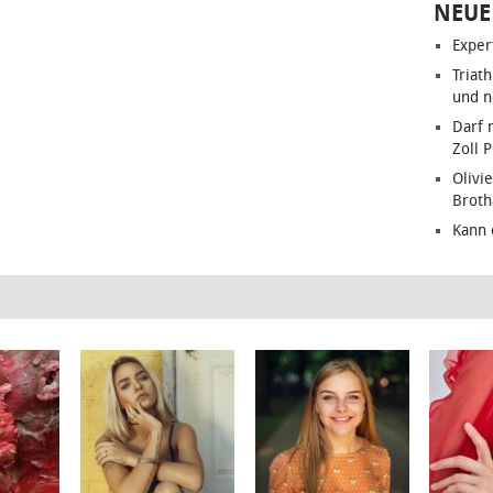
NEUE
Exper
Triat
und n
Darf 
Zoll 
Olivie
Brot
Kann 