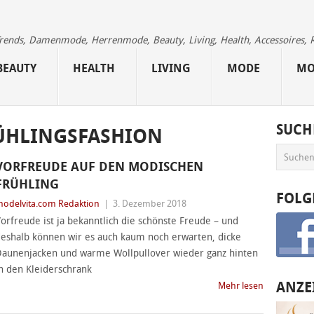
 Trends, Damenmode, Herrenmode, Beauty, Living, Health, Accessoires, 
BEAUTY
HEALTH
LIVING
MODE
MO
SUCH
ÜHLINGSFASHION
VORFREUDE AUF DEN MODISCHEN
FRÜHLING
FOLG
odelvita.com Redaktion
|
3. Dezember 2018
orfreude ist ja bekanntlich die schönste Freude – und
eshalb können wir es auch kaum noch erwarten, dicke
aunenjacken und warme Wollpullover wieder ganz hinten
n den Kleiderschrank
ANZE
Mehr lesen