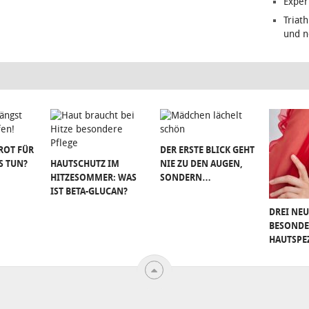
Exper
Triat
und n
ROT FÜR
DER ERSTE BLICK GEHT
S TUN?
HAUTSCHUTZ IM
NIE ZU DEN AUGEN,
HITZESOMMER: WAS
SONDERN…
IST BETA-GLUCAN?
DREI NEU
BESONDE
HAUTSPE