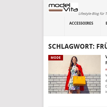
Lifestyle-Blog für
ACCESSOIRES
SCHLAGWORT:
FR
MODE
m
V
d
D
i