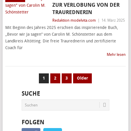
ZUR VERLOBUNG VON DER
TRAUREDNERIN
Redaktion modelvita.com
|
14. März 2025
Mit Beginn des Jahres 2025 erschien das inspirierende Buch,
„Bevor wir Ja sagen“ von Carolin M. Schönstetter aus dem
Landkreis Altötting. Die freie Traurednerin und zertifizierte
Coach für
Mehr lesen
SEITENNUMMERIERUNG
1
2
3
Older
DER
SUCHE
BEITRÄGE
FOLGEN