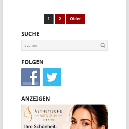
SEITENNUMMERIERUNG
1
2
Older
DER
SUCHE
BEITRÄGE
FOLGEN
ANZEIGEN