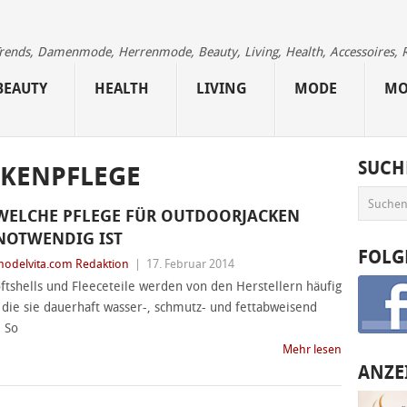
 Trends, Damenmode, Herrenmode, Beauty, Living, Health, Accessoires, 
BEAUTY
HEALTH
LIVING
MODE
MO
SUCH
CKENPFLEGE
WELCHE PFLEGE FÜR OUTDOORJACKEN
NOTWENDIG IST
FOLG
odelvita.com Redaktion
|
17. Februar 2014
ftshells und Fleeceteile werden von den Herstellern häufig
 die sie dauerhaft wasser-, schmutz- und fettabweisend
. So
Mehr lesen
ANZE