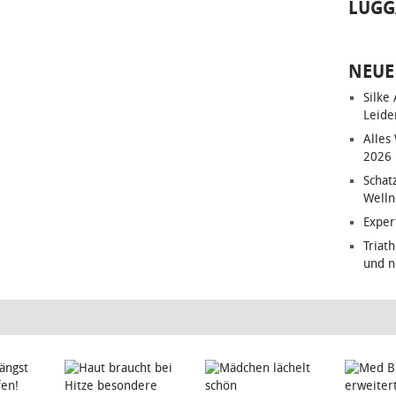
LUGG
NEUE
Silke
Leide
Alles
2026
Schat
Welln
Exper
Triat
und n