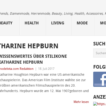
 Trends, Damenmode, Herrenmode, Beauty, Living, Health, Accessoires, 
BEAUTY
HEALTH
LIVING
MODE
MO
SUCH
THARINE HEPBURN
WISSENSWERTES ÜBER STILIKONE
KATHARINE HEPBURN
FOLG
odelvita.com Redaktion
|
18. Juli 2017
atharine Houghton Hepburn war eine US-amerikanische
chauspielerin. Das American Film Institute wählte sie zur
rößten amerikanischen Filmschauspielerin des 20.
ahrhunderts. Hepburn wurde am 12. Mai 1907geboren und
ANZE
Mehr lesen