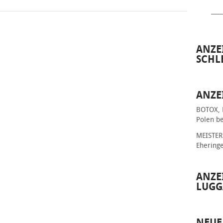
____
ANZE
SCHL
ANZE
BOTOX, 
Polen be
MEISTER 
Ehering
ANZE
LUGG
NEUE