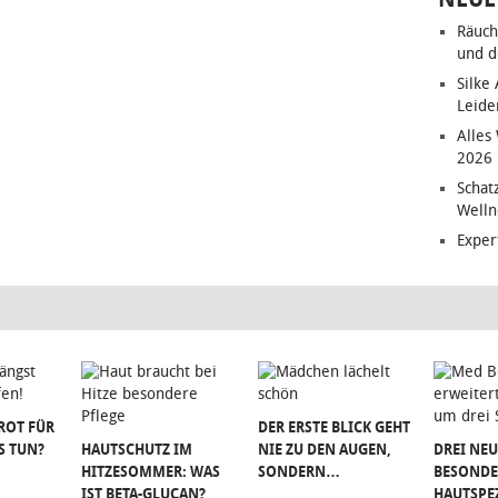
Räuch
und d
Silke
Leide
Alles
2026
Schat
Welln
Exper
ROT FÜR
DER ERSTE BLICK GEHT
S TUN?
HAUTSCHUTZ IM
NIE ZU DEN AUGEN,
DREI NEU
HITZESOMMER: WAS
SONDERN…
BESONDE
IST BETA-GLUCAN?
HAUTSPE