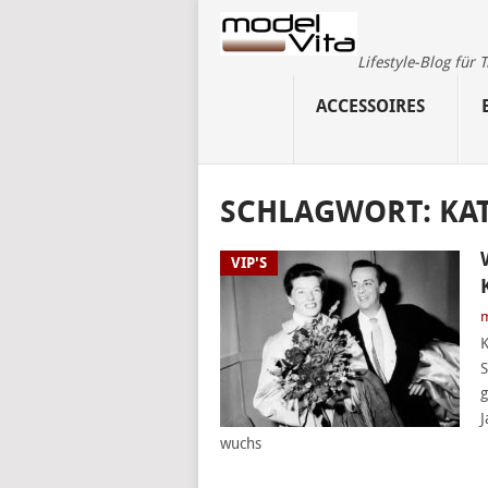
Lifestyle-Blog für
ACCESSOIRES
SCHLAGWORT:
KA
VIP'S
m
K
S
g
J
wuchs