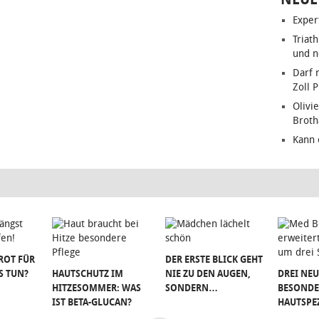
Exper
Triat
und n
Darf 
Zoll 
Olivie
Brot
Kann 
ROT FÜR
DER ERSTE BLICK GEHT
S TUN?
HAUTSCHUTZ IM
NIE ZU DEN AUGEN,
DREI NEU
HITZESOMMER: WAS
SONDERN…
BESONDE
IST BETA-GLUCAN?
HAUTSPE