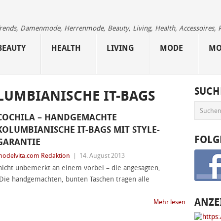
 Trends, Damenmode, Herrenmode, Beauty, Living, Health, Accessoires, 
BEAUTY
HEALTH
LIVING
MODE
MO
SUCH
LUMBIANISCHE IT-BAGS
COCHILA – HANDGEMACHTE
KOLUMBIANISCHE IT-BAGS MIT STYLE-
FOLG
GARANTIE
odelvita.com Redaktion
|
14. August 2013
icht unbemerkt an einem vorbei – die angesagten,
 Die handgemachten, bunten Taschen tragen alle
ANZE
Mehr lesen