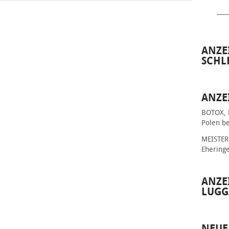
____
ANZE
SCHL
ANZE
BOTOX, 
Polen be
MEISTER 
Ehering
ANZE
LUGG
NEUE