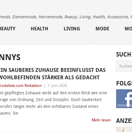
 Trends, Damenmode, Herrenmode, Beauty, Living, Health, Accessoires, 
BEAUTY
HEALTH
LIVING
MODE
MO
SUCH
NNYS
EIN SAUBERES ZUHAUSE BEEINFLUSST DAS
WOHLBEFINDEN STÄRKER ALS GEDACHT
FOLG
odelvita.com Redaktion
|
1. Juni 2026
in gepflegtes Zuhause wirkt auf den ersten Blick wie eine
rage von Ordnung, Zeit und Disziplin. Doch Sauberkeit
erührt längst mehr als den sichtbaren Zustand eines
aums. Sie
ANZE
Mehr lesen