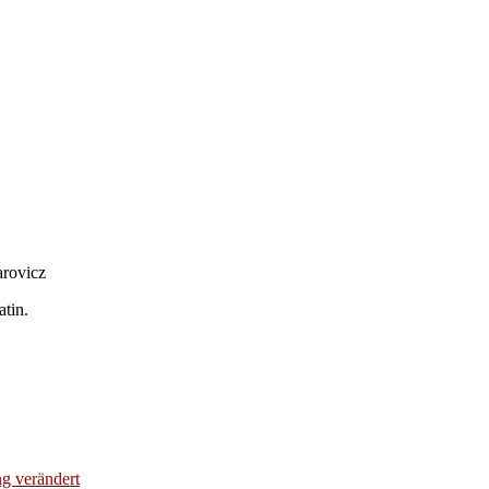
arovicz
tin.
g verändert