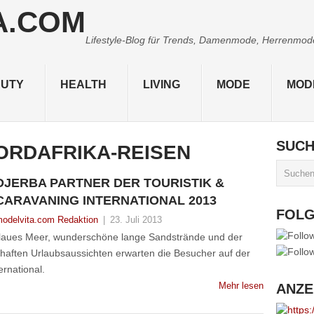
Lifestyle-Blog für Trends, Damenmode, Herrenmode,
UTY
HEALTH
LIVING
MODE
MOD
SUC
ORDAFRIKA-REISEN
DJERBA PARTNER DER TOURISTIK &
CARAVANING INTERNATIONAL 2013
FOL
odelvita.com Redaktion
|
23. Juli 2013
blaues Meer, wunderschöne lange Sandstrände und der
aften Urlaubsaussichten erwarten die Besucher auf der
ernational.
Mehr lesen
ANZE