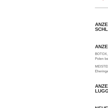
______
ANZE
SCHL
ANZE
BOTOX,
Polen be
MEISTER 
Ehering
ANZE
LUG