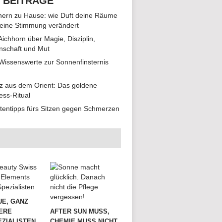
 BEITRÄGE
ern zu Hause: wie Duft deine Räume
eine Stimmung verändert
 Aichhorn über Magie, Disziplin,
nschaft und Mut
 Wissenswerte zur Sonnenfinsternis
z aus dem Orient: Das goldene
ess-Ritual
tentipps fürs Sitzen gegen Schmerzen
UE, GANZ
ERE
AFTER SUN MUSS,
ZIALISTEN
CHEMIE MUSS NICHT