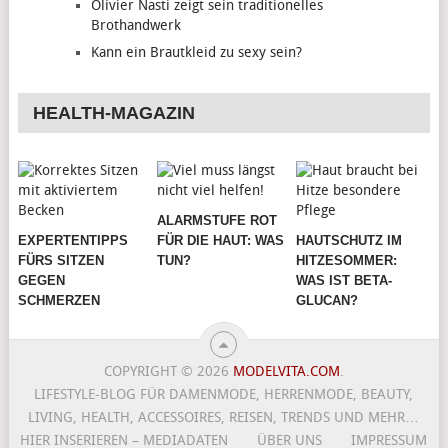
Olivier Nasti zeigt sein traditionelles
Brothandwerk
Kann ein Brautkleid zu sexy sein?
HEALTH-MAGAZIN
ALARMSTUFE ROT
EXPERTENTIPPS
FÜR DIE HAUT: WAS
HAUTSCHUTZ IM
FÜRS SITZEN
TUN?
HITZESOMMER:
GEGEN
WAS IST BETA-
SCHMERZEN
GLUCAN?
COPYRIGHT © 2026
MODELVITA.COM
.
LIFESTYLE-BLOG FÜR DAMENMODE, HERRENMODE, BEAUTY,
LIVING, HEALTH, ACCESSOIRES, REISEN, TRENDS UND MEHR…
HIER INSERIEREN – MEDIADATEN
ÜBER UNS
IMPRESSUM