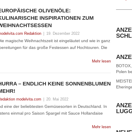
______
EUROPÄISCHE OLIVENÖLE:
KULINARISCHE INSPIRATIONEN ZUM
WEIHNACHTSESSEN
ANZE
odelvita.com Redaktion
|
19. Dezember 2022
SCHL
ie magische Weihnachtszeit ist eingeläutet und wie in ganz
bereitungen für das große Festessen auf Hochtouren. Die
ANZE
Mehr lesen
BOTOX,
Polen be
MEISTER 
HURRA – ENDLICH KEINE SONNENBLUMEN
Ehering
MEHR!
edaktion modelvita.com
|
20. Mai 2022
ANZE
ind eine der beliebtesten Gemüsesorten in Deutschland. In
LUG
stens einmal pro Saison Spargel mit Sauce Hollandaise
Mehr lesen