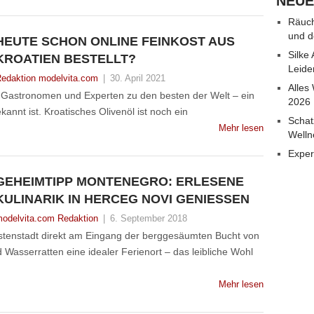
NEUE
Räuch
und d
HEUTE SCHON ONLINE FEINKOST AUS
Silke
KROATIEN BESTELLT?
Leide
edaktion modelvita.com
|
30. April 2021
Alles
le Gastronomen und Experten zu den besten der Welt – ein
2026
kannt ist. Kroatisches Olivenöl ist noch ein
Schat
Mehr lesen
Welln
Exper
GEHEIMTIPP MONTENEGRO: ERLESENE
KULINARIK IN HERCEG NOVI GENIESSEN
odelvita.com Redaktion
|
6. September 2018
stenstadt direkt am Eingang der berggesäumten Bucht von
nd Wasserratten eine idealer Ferienort – das leibliche Wohl
Mehr lesen