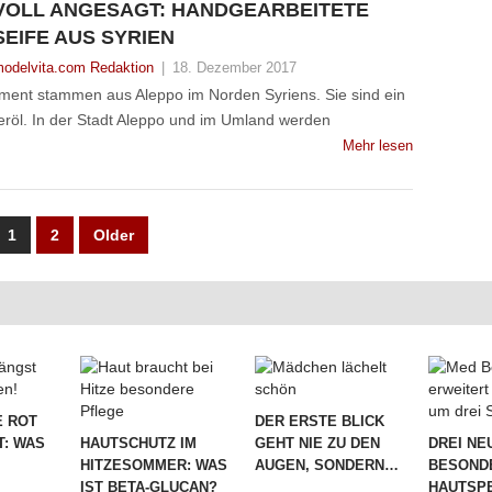
VOLL ANGESAGT: HANDGEARBEITETE
SEIFE AUS SYRIEN
odelvita.com Redaktion
|
18. Dezember 2017
iment stammen aus Aleppo im Norden Syriens. Sie sind ein
eröl. In der Stadt Aleppo und im Umland werden
Mehr lesen
UNG
1
2
Older
 ROT
DER ERSTE BLICK
T: WAS
HAUTSCHUTZ IM
GEHT NIE ZU DEN
DREI NE
HITZESOMMER: WAS
AUGEN, SONDERN…
BESOND
IST BETA-GLUCAN?
HAUTSPE