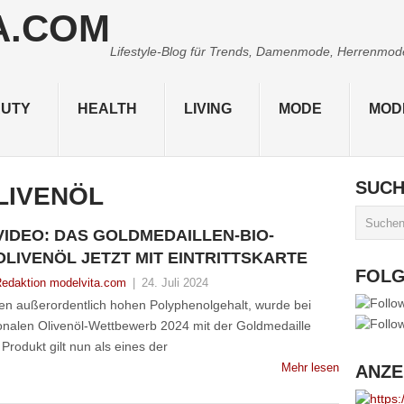
Lifestyle-Blog für Trends, Damenmode, Herrenmode,
UTY
HEALTH
LIVING
MODE
MOD
SUC
LIVENÖL
VIDEO: DAS GOLDMEDAILLEN-BIO-
OLIVENÖL JETZT MIT EINTRITTSKARTE
FOL
edaktion modelvita.com
|
24. Juli 2024
inen außerordentlich hohen Polyphenolgehalt, wurde bei
nalen Olivenöl-Wettbewerb 2024 mit der Goldmedaille
rodukt gilt nun als eines der
Mehr lesen
ANZE