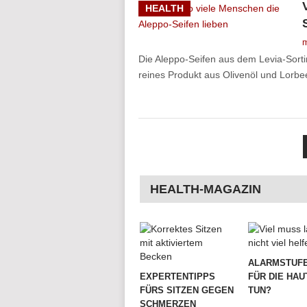
HEALTH
m
Die Aleppo-Seifen aus dem Levia-Sort
reines Produkt aus Olivenöl und Lorbe
SEITENNUMMERIER
DER
BEITRÄGE
HEALTH-MAGAZIN
ALARMSTUFE
EXPERTENTIPPS
FÜR DIE HAU
FÜRS SITZEN GEGEN
TUN?
SCHMERZEN