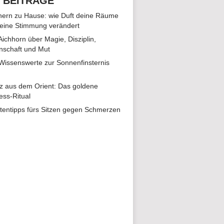
 BEITRÄGE
ern zu Hause: wie Duft deine Räume
eine Stimmung verändert
 Aichhorn über Magie, Disziplin,
nschaft und Mut
 Wissenswerte zur Sonnenfinsternis
z aus dem Orient: Das goldene
ess-Ritual
tentipps fürs Sitzen gegen Schmerzen