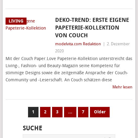
DEKO-TREND: ERSTE EIGENE
LIVING
PAPETERIE-KOLLEKTION
VON COUCH
modelvita.com Redaktion
|
2. Dezember
2020
Mit der Couch Paper.Love Papeterie-Kollektion unterstreicht das
Living-, Fashion- und Beauty-Magazin seine Kompetenz für
stimmige Designs sowie die zeitgemäße Ansprache der Couch-
Community und -Leserschaft. An Couch schätzen diese
Mehr lesen
SEITENNUMMERIERUNG
1
2
3
…
7
Older
DER
SUCHE
BEITRÄGE