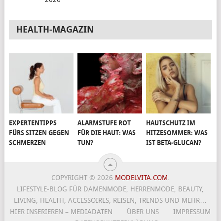
HEALTH-MAGAZIN
EXPERTENTIPPS
ALARMSTUFE ROT
HAUTSCHUTZ IM
FÜRS SITZEN GEGEN
FÜR DIE HAUT: WAS
HITZESOMMER: WAS
SCHMERZEN
TUN?
IST BETA-GLUCAN?
COPYRIGHT © 2026
MODELVITA.COM
.
LIFESTYLE-BLOG FÜR DAMENMODE, HERRENMODE, BEAUTY,
LIVING, HEALTH, ACCESSOIRES, REISEN, TRENDS UND MEHR…
HIER INSERIEREN – MEDIADATEN
ÜBER UNS
IMPRESSUM