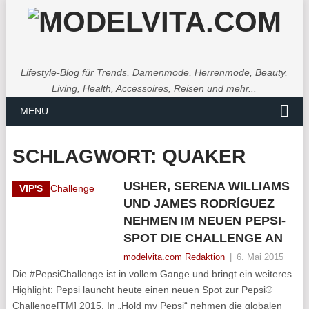
Lifestyle-Blog für Trends, Damenmode, Herrenmode, Beauty,
Living, Health, Accessoires, Reisen und mehr...
MENU
SCHLAGWORT:
QUAKER
USHER, SERENA WILLIAMS
VIP'S
UND JAMES RODRÍGUEZ
NEHMEN IM NEUEN PEPSI-
SPOT DIE CHALLENGE AN
modelvita.com Redaktion
|
6. Mai 2015
Die #PepsiChallenge ist in vollem Gange und bringt ein weiteres
Highlight: Pepsi launcht heute einen neuen Spot zur Pepsi®
Challenge[TM] 2015. In „Hold my Pepsi“ nehmen die globalen