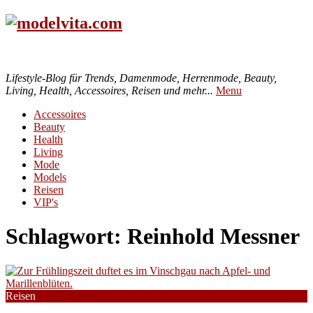
Lifestyle-Blog für Trends, Damenmode, Herrenmode, Beauty,
Living, Health, Accessoires, Reisen und mehr...
Menu
Accessoires
Beauty
Health
Living
Mode
Models
Reisen
VIP's
Schlagwort:
Reinhold Messner
Reisen