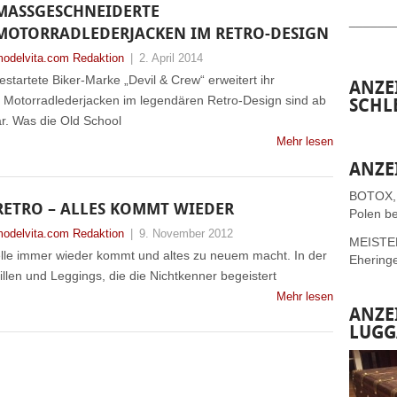
MASSGESCHNEIDERTE M
______
OTORRADLEDERJACKEN IM RETRO-DESIGN
odelvita.com Redaktion
|
2. April 2014
startete Biker-Marke „Devil & Crew“ erweitert ihr
ANZE
Motorradlederjacken im legendären Retro-Design sind ab
SCHL
ar. Was die Old School
Mehr lesen
ANZE
BOTOX,
RETRO – ALLES KOMMT WIEDER
Polen be
odelvita.com Redaktion
|
9. November 2012
MEISTER 
le immer wieder kommt und altes zu neuem macht. In der
Ehering
len und Leggings, die die Nichtkenner begeistert
Mehr lesen
ANZE
LUGG