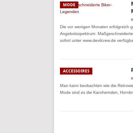
MODE
m
Die vor wenigen Monaten erfolgreich ge
Angebotsspektrum: Maßgeschneiderte 
sofort unter www.devilcrew.de verfügb
ACCESSOIRES
m
Man kann beobachten wie die Retrowel
Mode sind es die Karohemden, Hornbril