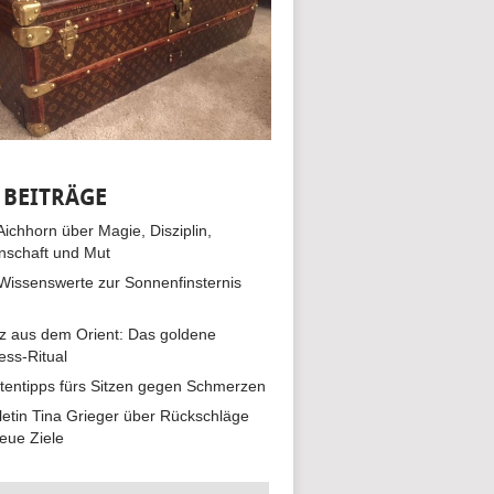
 BEITRÄGE
 Aichhorn über Magie, Disziplin,
nschaft und Mut
 Wissenswerte zur Sonnenfinsternis
z aus dem Orient: Das goldene
ess-Ritual
tentipps fürs Sitzen gegen Schmerzen
hletin Tina Grieger über Rückschläge
eue Ziele