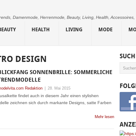
 Trends, Damenmode, Herrenmode, Beauty, Living, Health, Accessoires,
BEAUTY
HEALTH
LIVING
MODE
MO
SUCH
TRO DESIGN
BLICKFANG SONNENBRILLE: SOMMERLICHE
TRENDMODELLE
FOLG
odelvita.com Redaktion
|
28. Mai 2015
salkette findet auch in diesem Jahr einen stylishen
elle zeichnen sich durch markante Designs, satte Farben
Mehr lesen
ANZE