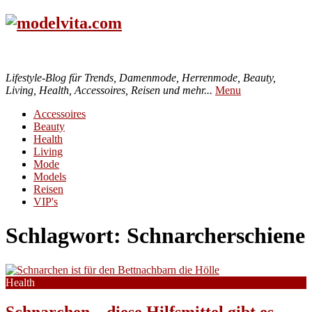
Lifestyle-Blog für Trends, Damenmode, Herrenmode, Beauty,
Living, Health, Accessoires, Reisen und mehr...
Menu
Accessoires
Beauty
Health
Living
Mode
Models
Reisen
VIP's
Schlagwort:
Schnarcherschiene
Health
Schnarchen – diese Hilfsmittel gibt es