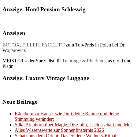
Anzeige: Hotel Pension Schleswig
Anzeigen
BOTOX, FILLER, FACELIFT
zum Top-Preis in Polen bei Dr.
Wojtarovicz
MEISTER – der Spezialist für
Trauringe & Eheringe
aus Gold und
Platin.
Anzeige: Luxury Vintage Luggage
Neue Beiträge
Räuchern zu Hause: wie Duft deine Räume und deine
Stimmung verändert
Silke Aichhorn über Magie, Disziplin, Leidenschaft und Mut
Alles Wissenswerte zur Sonnenfinsternis 2026
Schatz aus dem Orient: Das goldene Wellness-Ritual