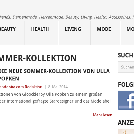
 Trends, Damenmode, Herrenmode, Beauty, Living, Health, Accessoires, 
BEAUTY
HEALTH
LIVING
MODE
MO
SUCH
MMER-KOLLEKTION
DIE NEUE SOMMER-KOLLEKTION VON ULLA
POPKEN
FOLG
odelvita.com Redaktion
|
8. Mai 2014
ktionen von Glööcklerby Ulla Popken zu einem großen
 der international gefragte Stardesigner und das Modelabel
Mehr lesen
ANZE