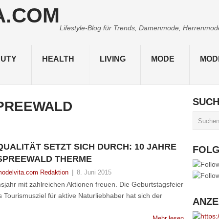
Lifestyle-Blog für Trends, Damenmode, Herrenmode,
UTY
HEALTH
LIVING
MODE
MOD
SUC
PREEWALD
QUALITÄT SETZT SICH DURCH: 10 JAHRE
FOL
SPREEWALD THERME
odelvita.com Redaktion
|
8. Juni 2015
jahr mit zahlreichen Aktionen freuen. Die Geburtstagsfeier
 Tourismusziel für aktive Naturliebhaber hat sich der
ANZE
Mehr lesen