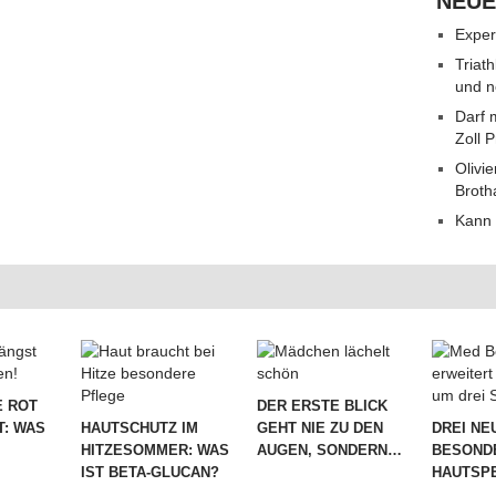
NEUE
Exper
Triat
und n
Darf 
Zoll 
Olivie
Broth
Kann 
 ROT
DER ERSTE BLICK
T: WAS
HAUTSCHUTZ IM
GEHT NIE ZU DEN
DREI NE
HITZESOMMER: WAS
AUGEN, SONDERN…
BESOND
IST BETA-GLUCAN?
HAUTSPE