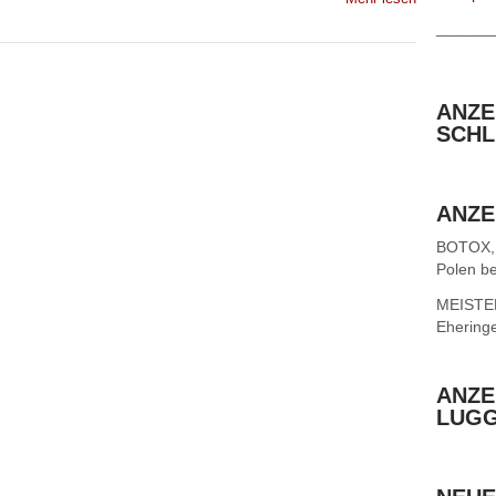
______
ANZE
SCHL
ANZE
BOTOX,
Polen be
MEISTER 
Ehering
ANZE
LUG