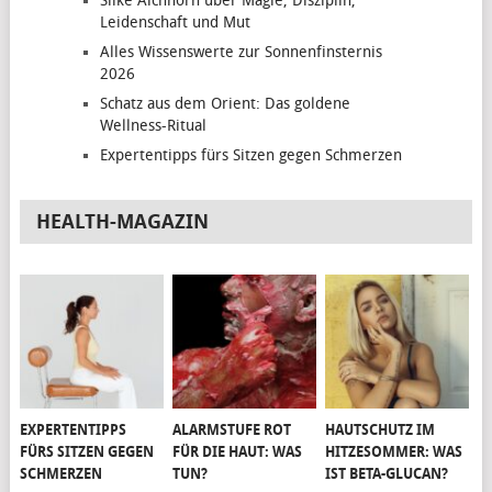
Silke Aichhorn über Magie, Disziplin,
Leidenschaft und Mut
Alles Wissenswerte zur Sonnenfinsternis
2026
Schatz aus dem Orient: Das goldene
Wellness-Ritual
Expertentipps fürs Sitzen gegen Schmerzen
HEALTH-MAGAZIN
EXPERTENTIPPS
ALARMSTUFE ROT
HAUTSCHUTZ IM
FÜRS SITZEN GEGEN
FÜR DIE HAUT: WAS
HITZESOMMER: WAS
SCHMERZEN
TUN?
IST BETA-GLUCAN?