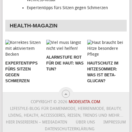
Expertentipps fürs Sitzen gegen Schmerzen
HEALTH-MAGAZIN
ALARMSTUFE ROT
EXPERTENTIPPS
FÜR DIE HAUT: WAS
HAUTSCHUTZ IM
FÜRS SITZEN
TUN?
HITZESOMMER:
GEGEN
WAS IST BETA-
SCHMERZEN
GLUCAN?
COPYRIGHT © 2026
MODELVITA.COM
.
LIFESTYLE-BLOG FÜR DAMENMODE, HERRENMODE, BEAUTY,
LIVING, HEALTH, ACCESSOIRES, REISEN, TRENDS UND MEHR…
HIER INSERIEREN – MEDIADATEN
ÜBER UNS
IMPRESSUM
DATENSCHUTZERKLÄRUNG