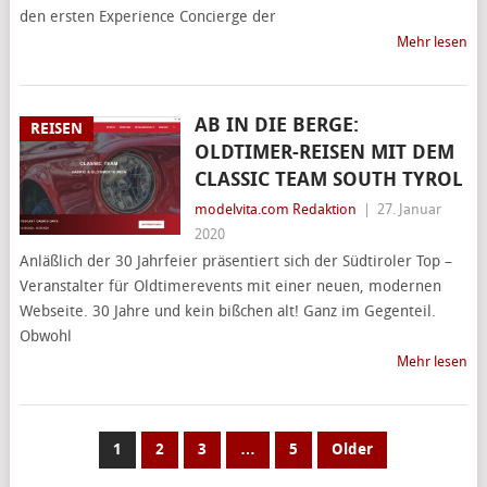
den ersten Experience Concierge der
Mehr lesen
AB IN DIE BERGE:
REISEN
OLDTIMER-REISEN MIT DEM
CLASSIC TEAM SOUTH TYROL
modelvita.com Redaktion
|
27. Januar
2020
Anläßlich der 30 Jahrfeier präsentiert sich der Südtiroler Top –
Veranstalter für Oldtimerevents mit einer neuen, modernen
Webseite. 30 Jahre und kein bißchen alt! Ganz im Gegenteil.
Obwohl
Mehr lesen
SEITENNUMMERIERUNG
1
2
3
…
5
Older
DER