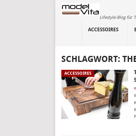
Lifestyle-Blog für
ACCESSOIRES
SCHLAGWORT:
TH
ACCESSOIRES
m
W
K
K
P