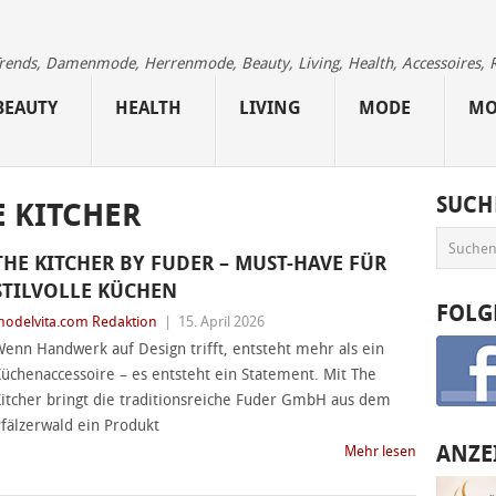
 Trends, Damenmode, Herrenmode, Beauty, Living, Health, Accessoires, 
BEAUTY
HEALTH
LIVING
MODE
MO
SUCH
E KITCHER
THE KITCHER BY FUDER – MUST-HAVE FÜR
STILVOLLE KÜCHEN
FOLG
odelvita.com Redaktion
|
15. April 2026
enn Handwerk auf Design trifft, entsteht mehr als ein
üchenaccessoire – es entsteht ein Statement. Mit The
itcher bringt die traditionsreiche Fuder GmbH aus dem
fälzerwald ein Produkt
ANZE
Mehr lesen