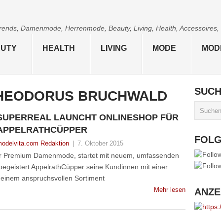
 Trends, Damenmode, Herrenmode, Beauty, Living, Health, Accessoires,
UTY
HEALTH
LIVING
MODE
MOD
SUC
HEODORUS BRUCHWALD
SUPERREAL LAUNCHT ONLINESHOP FÜR
APPELRATHCÜPPER
FOL
odelvita.com Redaktion
|
7. Oktober 2015
ür Premium Damenmode, startet mit neuem, umfassenden
begeistert AppelrathCüpper seine Kundinnen mit einer
 einem anspruchsvollen Sortiment
Mehr lesen
ANZE