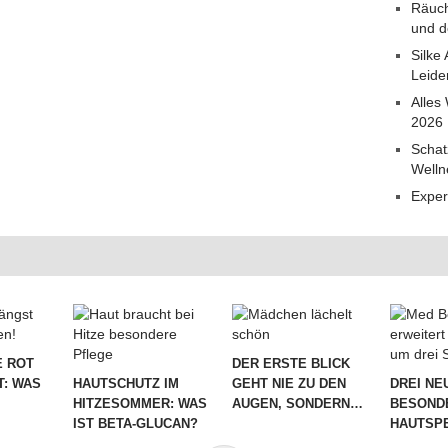
Räuch
und d
Silke
Leide
Alles
2026
Schat
Welln
Exper
 ROT
DER ERSTE BLICK
T: WAS
HAUTSCHUTZ IM
GEHT NIE ZU DEN
DREI NE
HITZESOMMER: WAS
AUGEN, SONDERN…
BESOND
IST BETA-GLUCAN?
HAUTSPE