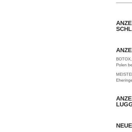
______
ANZE
SCHL
ANZE
BOTOX,
Polen be
MEISTER 
Ehering
ANZE
LUG
NEUE