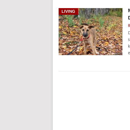
LIVING
R
D
s
k
e