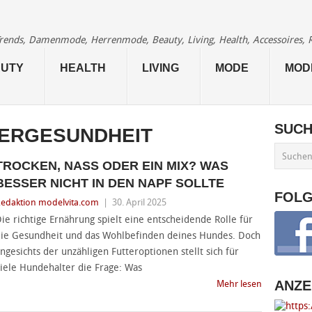
 Trends, Damenmode, Herrenmode, Beauty, Living, Health, Accessoires, 
UTY
HEALTH
LIVING
MODE
MOD
SUC
IERGESUNDHEIT
TROCKEN, NASS ODER EIN MIX? WAS
BESSER NICHT IN DEN NAPF SOLLTE
FOL
edaktion modelvita.com
|
30. April 2025
ie richtige Ernährung spielt eine entscheidende Rolle für
ie Gesundheit und das Wohlbefinden deines Hundes. Doch
ngesichts der unzähligen Futteroptionen stellt sich für
iele Hundehalter die Frage: Was
ANZE
Mehr lesen