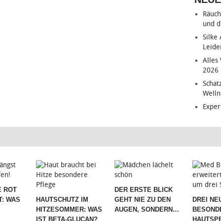
Räuch
und d
Silke
Leide
Alles
2026
Schat
Welln
Exper
 ROT
DER ERSTE BLICK
T: WAS
HAUTSCHUTZ IM
GEHT NIE ZU DEN
DREI NE
HITZESOMMER: WAS
AUGEN, SONDERN…
BESOND
IST BETA-GLUCAN?
HAUTSPE