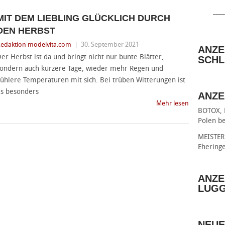
____
MIT DEM LIEBLING GLÜCKLICH DURCH
DEN HERBST
edaktion modelvita.com
|
30. September 2021
ANZE
er Herbst ist da und bringt nicht nur bunte Blätter,
SCHL
ondern auch kürzere Tage, wieder mehr Regen und
ühlere Temperaturen mit sich. Bei trüben Witterungen ist
s besonders
ANZE
Mehr lesen
BOTOX, 
Polen be
MEISTER 
Ehering
ANZE
LUG
NEUE