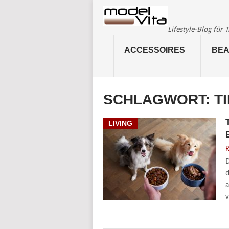
Lifestyle-Blog für
ACCESSOIRES
BEA
SCHLAGWORT:
T
LIVING
R
D
d
a
v