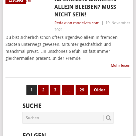
LIVING
LLEIN BLEIBEN? MUSS N
ICHT SEIN!
Redaktion modelvita.com
|
19. November
2021
Du bist sicherlich schon öfters irgendwo allein in fremden
Städten unterwegs gewesen. Mitunter geschäftlich und
manchmal privat. Ein unschönes Gefühl ist fast immer
gleichermaßen präsent: In der Fremde
Mehr lesen
SEITENNUMMERIERUNG
1
2
3
…
29
Older
DER
SUCHE
BEITRÄGE
FOLGEN