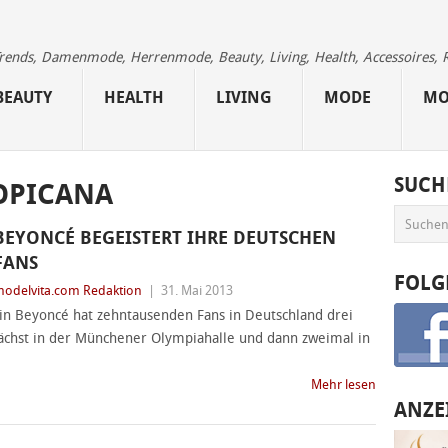
 Trends, Damenmode, Herrenmode, Beauty, Living, Health, Accessoires, 
BEAUTY
HEALTH
LIVING
MODE
MO
SUCH
OPICANA
BEYONCÉ BEGEISTERT IHRE DEUTSCHEN
FANS
FOLG
odelvita.com Redaktion
|
31. Mai 2013
in Beyoncé hat zehntausenden Fans in Deutschland drei
ächst in der Münchener Olympiahalle und dann zweimal in
Mehr lesen
ANZE