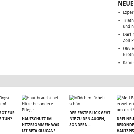
NEUE
Exper
Triat
und n
Darf 
Zoll 
Olivie
Brot
Kann 
ROT FÜR
DER ERSTE BLICK GEHT
S TUN?
HAUTSCHUTZ IM
NIE ZU DEN AUGEN,
DREI NEU
HITZESOMMER: WAS
SONDERN…
BESONDE
IST BETA-GLUCAN?
HAUTSPE