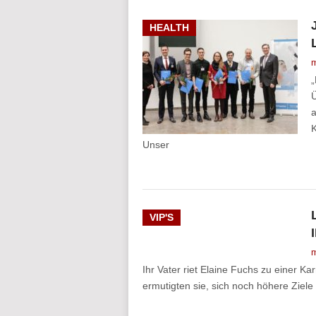
HEALTH
m
„
Ü
a
K
Unser
VIP'S
m
Ihr Vater riet Elaine Fuchs zu einer Kar
ermutigten sie, sich noch höhere Ziele