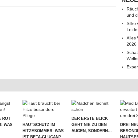
Räuch
und d
Silke
Leide
Alles
2026
Schat
Welln
Exper
 ROT
DER ERSTE BLICK
T: WAS
HAUTSCHUTZ IM
GEHT NIE ZU DEN
DREI NE
HITZESOMMER: WAS
AUGEN, SONDERN…
BESOND
IST BETA-GLUCAN?
HAUTSPE