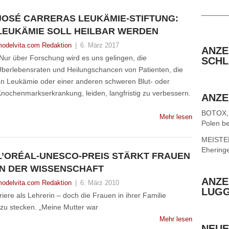
______
JOSÉ CARRERAS LEUKÄMIE-STIFTUNG:
LEUKÄMIE SOLL HEILBAR WERDEN
odelvita.com Redaktion
|
6. März 2017
ANZE
Nur über Forschung wird es uns gelingen, die
SCHL
berlebensraten und Heilungschancen von Patienten, die
n Leukämie oder einer anderen schweren Blut- oder
nochenmarkserkrankung, leiden, langfristig zu verbessern.
ANZE
BOTOX,
Mehr lesen
Polen be
MEISTER 
Ehering
L’ORÉAL-UNESCO-PREIS STÄRKT FRAUEN
IN DER WISSENSCHAFT
ANZE
odelvita.com Redaktion
|
6. März 2010
LUG
riere als Lehrerin – doch die Frauen in ihrer Familie
 zu stecken. „Meine Mutter war
Mehr lesen
NEUE