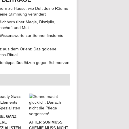
ern zu Hause: wie Duft deine Räume
eine Stimmung verändert
 Aichhorn über Magie, Disziplin,
nschaft und Mut
 Wissenswerte zur Sonnenfinsternis
z aus dem Orient: Das goldene
ess-Ritual
tentipps fürs Sitzen gegen Schmerzen
UE, GANZ
ERE
AFTER SUN MUSS,
ZIALISTEN
CHEMIE MUSS NICHT