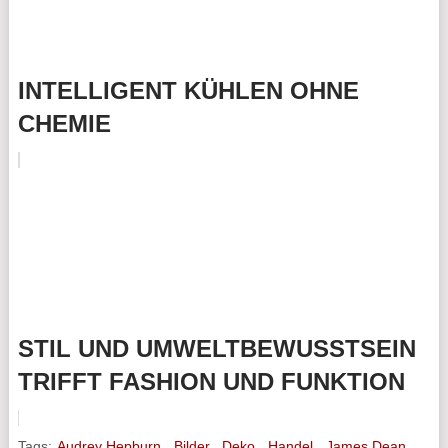
INTELLIGENT KÜHLEN OHNE
CHEMIE
STIL UND UMWELTBEWUSSTSEIN
TRIFFT FASHION UND FUNKTION
Tags:
Audrey Hepburn
,
Bilder
,
Deko
,
Handel
,
James Dean
,