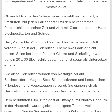
Filmlegenden und Superstars – verewigt auf Retroprodukten von
Nostalgic-Art
Ob auch Elvis zu den Schauspielern gezählt werden darf, ist
umstritten. Auf jeden Fall gehört er zu den bekanntesten
Persönlichkeiten seiner Zeit und ziert mit Gitarre in der der Hand
Blechpostkarten und Schilder.
Der „Man in black“ Johnny Cash wird bis heute wie ein Gott
verehrt. Auch in der „Celebrities“ Themenwelt darf er nicht
fehlen. Seine berühmte Post mit Gitarre und Stinkefinger wurde
auf ein 20 x 30 Blechschild gebannt und ist sogar als Untersetzer
erhältlich.
Alle diese Celebrities wurden von Nostalgic-Art auf
Blechschildern, Magnet-Sets, Blechpostkarten und Lesezeichen,
Pillendosen und Feuerzeugen verewigt. Sie eignen sich als
Dekoration oder auch als schönes Geschenk für echte Fans.
Dem berühmten Film „Breakfast at Tiffany‘s“ mit Audrey Hepburn
in der Hauptrolle wurde gleich eine eigene Themenwelt
gewidmet. Neu im Sortiment ist die große Keksdose und Tasse