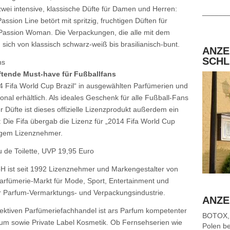
 zwei intensive, klassische Düfte für Damen und Herren:
______
sion Line betört mit spritzig, fruchtigen Düften für
Passion Woman. Die Verpackungen, die alle mit dem
sich von klassisch schwarz-weiß bis brasilianisch-bunt.
ANZE
SCHL
ns
uftende Must-have für Fußballfans
14 Fifa World Cup Brazil“ in ausgewählten Parfümerien und
tional erhältlich. Als ideales Geschenk für alle Fußball-Fans
r Düfte ist dieses offizielle Lizenzprodukt außerdem ein
 Die Fifa übergab die Lizenz für „2014 Fifa World Cup
zigem Lizenznehmer.
u de Toilette, UVP 19,95 Euro
H ist seit 1992 Lizenznehmer und Markengestalter von
rfümerie-Markt für Mode, Sport, Entertainment und
der Parfum-Vermarktungs- und Verpackungsindustrie.
ANZE
ektiven Parfümeriefachhandel ist ars Parfum kompetenter
BOTOX,
fum sowie Private Label Kosmetik. Ob Fernsehserien wie
Polen be