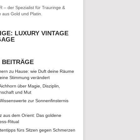
– der Spezialist für
Trauringe &
e
aus Gold und Platin.
IGE: LUXURY VINTAGE
GAGE
 BEITRÄGE
ern zu Hause: wie Duft deine Räume
eine Stimmung verändert
 Aichhorn über Magie, Disziplin,
nschaft und Mut
 Wissenswerte zur Sonnenfinsternis
z aus dem Orient: Das goldene
ess-Ritual
tentipps fürs Sitzen gegen Schmerzen