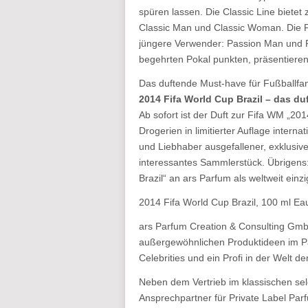
spüren lassen. Die Classic Line bietet
Classic Man und Classic Woman. Die Pas
jüngere Verwender: Passion Man und 
begehrten Pokal punkten, präsentieren 
Das duftende Must-have für Fußballfa
2014 Fifa World Cup Brazil – das d
Ab sofort ist der Duft zur Fifa WM „20
Drogerien in limitierter Auflage interna
und Liebhaber ausgefallener, exklusive
interessantes Sammlerstück. Übrigens:
Brazil“ an ars Parfum als weltweit ein
2014 Fifa World Cup Brazil, 100 ml Ea
ars Parfum Creation & Consulting Gmb
außergewöhnlichen Produktideen im Pa
Celebrities und ein Profi in der Welt 
Neben dem Vertrieb im klassischen sel
Ansprechpartner für Private Label Par