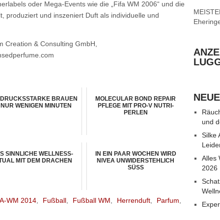
gnerlabels oder Mega-Events wie die „Fifa WM 2006“ und die
MEISTER 
 produziert und inszeniert Duft als individuelle und
Ehering
um Creation & Consulting GmbH,
ANZE
censedperfume.com
LUG
NEUE
DRUCKSSTARKE BRAUEN
MOLECULAR BOND REPAIR
N NUR WENIGEN MINUTEN
PFLEGE MIT PRO-V NUTRI-
Räuch
PERLEN
und d
Silke
Leide
S SINNLICHE WELLNESS-
IN EIN PAAR WOCHEN WIRD
Alles
TUAL MIT DEM DRACHEN
NIVEA UNWIDERSTEHLICH
SÜSS
2026
Schat
Welln
FA-WM 2014
,
Fußball
,
Fußball WM
,
Herrenduft
,
Parfum
,
Exper