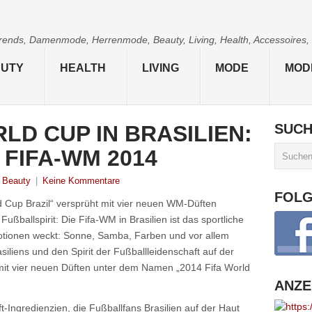
 Trends, Damenmode, Herrenmode, Beauty, Living, Health, Accessoires,
UTY
HEALTH
LIVING
MODE
MOD
LD CUP IN BRASILIEN:
SUC
 FIFA-WM 2014
Beauty
|
Keine Kommentare
FOL
 Cup Brazil“ versprüht mit vier neuen WM-Düften
ballspirit: Die Fifa-WM in Brasilien ist das sportliche
motionen weckt: Sonne, Samba, Farben und vor allem
siliens und den Spirit der Fußballleidenschaft auf der
mit vier neuen Düften unter dem Namen „2014 Fifa World
ANZE
t-Ingredienzien, die Fußballfans Brasilien auf der Haut