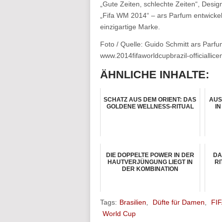
„Gute Zeiten, schlechte Zeiten“, Desi
„Fifa WM 2014“ – ars Parfum entwickelt,
einzigartige Marke.
Foto / Quelle: Guido Schmitt ars Parf
www.2014fifaworldcupbrazil-officialli
ÄHNLICHE INHALTE:
SCHATZ AUS DEM ORIENT: DAS
AUS
GOLDENE WELLNESS-RITUAL
I
DIE DOPPELTE POWER IN DER
DA
HAUTVERJÜNGUNG LIEGT IN
RI
DER KOMBINATION
Tags:
Brasilien
,
Düfte für Damen
,
FI
World Cup