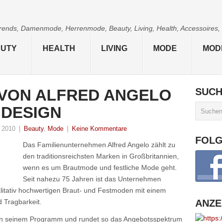
 Trends, Damenmode, Herrenmode, Beauty, Living, Health, Accessoires,
UTY
HEALTH
LIVING
MODE
MOD
VON ALFRED ANGELO
SUC
 DESIGN
 2010
|
Beauty
,
Mode
|
Keine Kommentare
FOL
Das Familienunternehmen Alfred Angelo zählt zu
den traditionsreichsten Marken in Großbritannien,
wenn es um Brautmode und festliche Mode geht.
Seit nahezu 75 Jahren ist das Unternehmen
alitativ hochwertigen Braut- und Festmoden mit einem
 Tragbarkeit.
ANZE
 in seinem Programm und rundet so das Angebotsspektrum