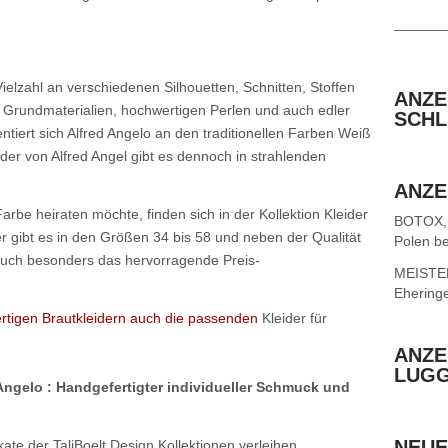
______
 Vielzahl an verschiedenen Silhouetten, Schnitten, Stoffen
ANZE
Grundmaterialien, hochwertigen Perlen und auch edler
SCHL
ntiert sich Alfred Angelo an den traditionellen Farben Weiß
ider von Alfred Angel gibt es dennoch in strahlenden
ANZE
Farbe heiraten möchte, finden sich in der Kollektion Kleider
BOTOX,
er gibt es in den Größen 34 bis 58 und neben der Qualität
Polen be
 auch besonders das hervorragende Preis-
MEISTER 
Ehering
tigen Brautkleidern auch die passenden
Kleider für
ANZE
LUG
ngelo : Handgefertigter individueller Schmuck und
NEUE
ate der TaliBoelt Design Kollektionen verleihen