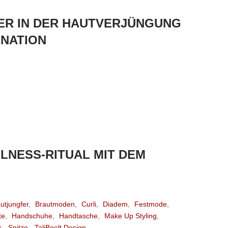
ER IN DER HAUTVERJÜNGUNG
INATION
LNESS-RITUAL MIT DEM
utjungfer
,
Brautmoden
,
Curli
,
Diadem
,
Festmode
,
te
,
Handschuhe
,
Handtasche
,
Make Up Styling
,
k
,
Spitze
,
TaliBoelt Design