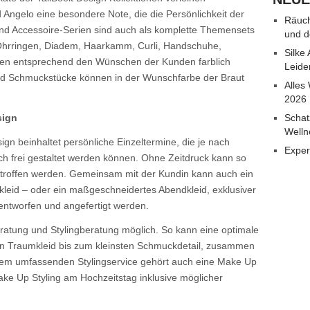
 Angelo eine besondere Note, die die Persönlichkeit der
Räuch
und Accessoire-Serien sind auch als komplette Themensets
und d
, Ohrringen, Diadem, Haarkamm, Curli, Handschuhe,
Silke
nen entsprechend den Wünschen der Kunden farblich
Leide
und Schmuckstücke können in der Wunschfarbe der Braut
Alles
2026
sign
Schat
Welln
ign beinhaltet persönliche Einzeltermine, die je nach
Exper
ich frei gestaltet werden können. Ohne Zeitdruck kann so
getroffen werden. Gemeinsam mit der Kundin kann auch ein
kleid – oder ein maßgeschneidertes Abendkleid, exklusiver
entworfen und angefertigt werden.
ratung und Stylingberatung möglich. So kann eine optimale
 Traumkleid bis zum kleinsten Schmuckdetail, zusammen
esem umfassenden Stylingservice gehört auch eine Make Up
e Up Styling am Hochzeitstag inklusive möglicher