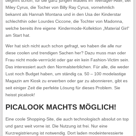
beginnt schon, für die ganz jungen Mädels im Teenager-Alter, bei
Miley Cyrus, die Tocher von Billy Ray Cyrus, vornehmlich
bekannt als Hannah Montana und in den Usa der Kinderstar
schlechthin oder Lourdes Ciccone, die Tochter von Madonna,
welche bereits ihre eigene
Kindermode-Kollektion „Material Girl“
am Start hat.
Wer hat sich nicht auch schon gefragt, wo haben die alle nur
diese coolen und trendigen Sachen her? Dazu muss man oder
Frau nicht mode-verrrückt oder gar ein kein Fashion-Victim sein.
Das interessiert auch den Normalsterblichen. Für alle, die weder
Lust noch Budget haben, um ständig ca. 50 – 100 modelastige
Magazin am Kiosk zu erwerben oder gar zu abonnieren, gibt es
seit einiger Zeit die perfekte Lösung für dieses Problem. Sie
heisst picalook!
PICALOOK MACHTS MÖGLICH!
Eine coole Shopping-Site, die auch technologisch absolut on top
und ganz weit vorne ist. Die Nutzung ist frei. Nur eine
Kurzregistrierung ist notwendig. Dort laden modeinteressierte