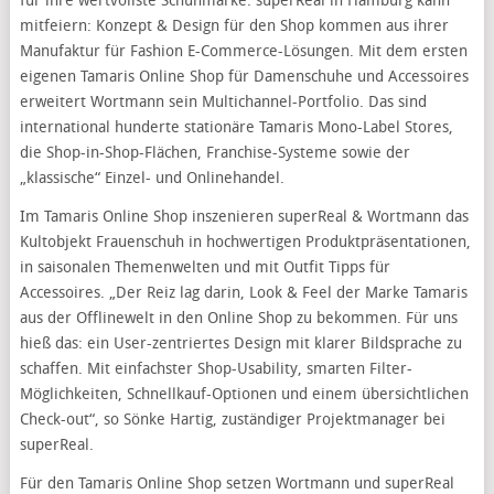
für ihre wertvollste Schuhmarke. superReal in Hamburg kann
mitfeiern: Konzept & Design für den Shop kommen aus ihrer
Manufaktur für Fashion E-Commerce-Lösungen. Mit dem ersten
eigenen Tamaris Online Shop für Damenschuhe und Accessoires
erweitert Wortmann sein Multichannel-Portfolio. Das sind
international hunderte stationäre Tamaris Mono-Label Stores,
die Shop-in-Shop-Flächen, Franchise-Systeme sowie der
„klassische“ Einzel- und Onlinehandel.
Im Tamaris Online Shop inszenieren superReal & Wortmann das
Kultobjekt Frauenschuh in hochwertigen Produktpräsentationen,
in saisonalen Themenwelten und mit Outfit Tipps für
Accessoires. „Der Reiz lag darin, Look & Feel der Marke Tamaris
aus der Offlinewelt in den Online Shop zu bekommen. Für uns
hieß das: ein User-zentriertes Design mit klarer Bildsprache zu
schaffen. Mit einfachster Shop-Usability, smarten Filter-
Möglichkeiten, Schnellkauf-Optionen und einem übersichtlichen
Check-out“, so Sönke Hartig, zuständiger Projektmanager bei
superReal.
Für den Tamaris Online Shop setzen Wortmann und superReal