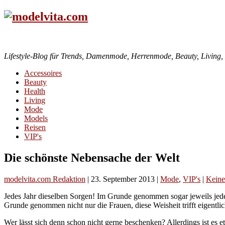
Lifestyle-Blog für Trends, Damenmode, Herrenmode, Beauty, Living, H
Accessoires
Beauty
Health
Living
Mode
Models
Reisen
VIP's
Die schönste Nebensache der Welt
modelvita.com Redaktion
|
23. September 2013
|
Mode
,
VIP's
|
Kein
Jedes Jahr dieselben Sorgen! Im Grunde genommen sogar jeweils jede
Grunde genommen nicht nur die Frauen, diese Weisheit trifft eigentlich
Wer lässt sich denn schon nicht gerne beschenken? Allerdings ist es