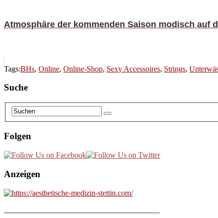
Atmosphäre der kommenden Saison modisch auf d
Tags:
BHs
,
Online
,
Online-Shop
,
Sexy Accessoires
,
Strings
,
Unterwä
Suche
Folgen
Anzeigen
________________________________________