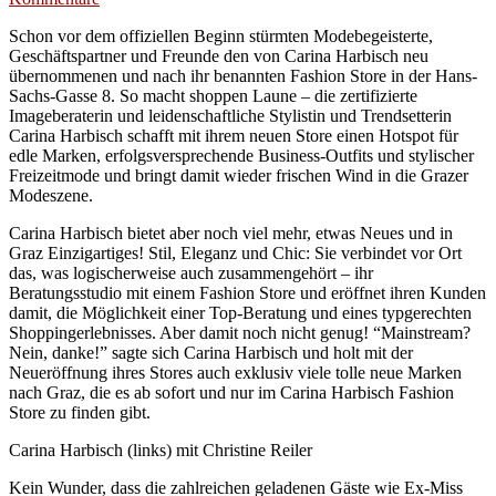
Schon vor dem offiziellen Beginn stürmten Modebegeisterte,
Geschäftspartner und Freunde den von Carina Harbisch neu
übernommenen und nach ihr benannten Fashion Store in der Hans-
Sachs-Gasse 8. So macht shoppen Laune – die zertifizierte
Imageberaterin und leidenschaftliche Stylistin und Trendsetterin
Carina Harbisch schafft mit ihrem neuen Store einen Hotspot für
edle Marken, erfolgsversprechende Business-Outfits und stylischer
Freizeitmode und bringt damit wieder frischen Wind in die Grazer
Modeszene.
Carina Harbisch bietet aber noch viel mehr, etwas Neues und in
Graz Einzigartiges! Stil, Eleganz und Chic: Sie verbindet vor Ort
das, was logischerweise auch zusammengehört – ihr
Beratungsstudio mit einem Fashion Store und eröffnet ihren Kunden
damit, die Möglichkeit einer Top-Beratung und eines typgerechten
Shoppingerlebnisses. Aber damit noch nicht genug! “Mainstream?
Nein, danke!” sagte sich Carina Harbisch und holt mit der
Neueröffnung ihres Stores auch exklusiv viele tolle neue Marken
nach Graz, die es ab sofort und nur im Carina Harbisch Fashion
Store zu finden gibt.
Carina Harbisch (links) mit Christine Reiler
Kein Wunder, dass die zahlreichen geladenen Gäste wie Ex-Miss