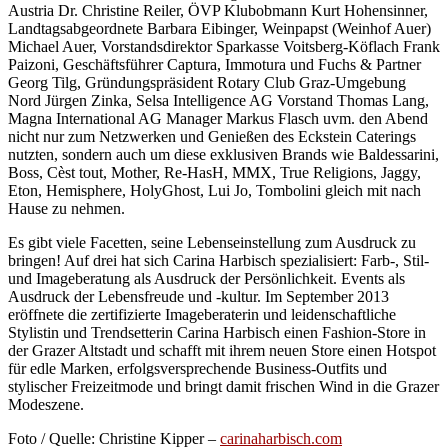
Austria Dr. Christine Reiler, ÖVP Klubobmann Kurt Hohensinner,
Landtagsabgeordnete Barbara Eibinger, Weinpapst (Weinhof Auer)
Michael Auer, Vorstandsdirektor Sparkasse Voitsberg-Köflach Frank
Paizoni, Geschäftsführer Captura, Immotura und Fuchs & Partner
Georg Tilg, Gründungspräsident Rotary Club Graz-Umgebung
Nord Jürgen Zinka, Selsa Intelligence AG Vorstand Thomas Lang,
Magna International AG Manager Markus Flasch uvm. den Abend
nicht nur zum Netzwerken und Genießen des Eckstein Caterings
nutzten, sondern auch um diese exklusiven Brands wie Baldessarini,
Boss, Cèst tout, Mother, Re-HasH, MMX, True Religions, Jaggy,
Eton, Hemisphere, HolyGhost, Lui Jo, Tombolini gleich mit nach
Hause zu nehmen.
Es gibt viele Facetten, seine Lebenseinstellung zum Ausdruck zu
bringen! Auf drei hat sich Carina Harbisch spezialisiert: Farb-, Stil-
und Imageberatung als Ausdruck der Persönlichkeit. Events als
Ausdruck der Lebensfreude und -kultur. Im September 2013
eröffnete die zertifizierte Imageberaterin und leidenschaftliche
Stylistin und Trendsetterin Carina Harbisch einen Fashion-Store in
der Grazer Altstadt und schafft mit ihrem neuen Store einen Hotspot
für edle Marken, erfolgsversprechende Business-Outfits und
stylischer Freizeitmode und bringt damit frischen Wind in die Grazer
Modeszene.
Foto / Quelle: Christine Kipper –
carinaharbisch.com