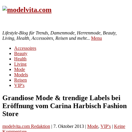
Lifestyle-Blog für Trends, Damenmode, Herrenmode, Beauty,
Living, Health, Accessoires, Reisen und mehr...
Menu
Accessoires
Beauty
Health
Living
Mode
Models
Reisen
VIP's
Grandiose Mode & trendige Labels bei
Eröffnung vom Carina Harbisch Fashion
Store
modelvita.com Redaktion
|
7. Oktober 2013
|
Mode
,
VIP's
|
Keine
Kommentare